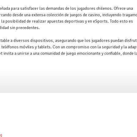
eñada para satisfacer las demandas de los jugadores chilenos. Ofrece una
arcando desde una extensa colección de juegos de casino, incluyendo tragam
la posibilidad de realizar apuestas deportivas y en eSports. Todo esto es
didad sin precedentes.
table a diversos dispositivos, asegurando que los jugadores puedan disfrut
teléfonos móviles y tablets. Con un compromiso con la seguridad y la adap
et invita a unirse a una comunidad de juego emocionante y confiable, donde l
ng