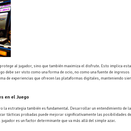
rotege al jugador, sino que también maximiza el disfrute. Esto implica est
uego debe ser visto como una forma de ocio, no como una fuente de ingresos
gama de experiencias que ofrecen las plataformas digitales, manteniendo sie
es en el Juego
ero la estrategia también es fundamental. Desarrollar un entendimiento de l
icar tácticas probadas puede mejorar significativamente las posibilidades de
el jugador es un factor determinante que va más allá del simple azar.