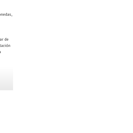
onedas,
ar de
tación
a