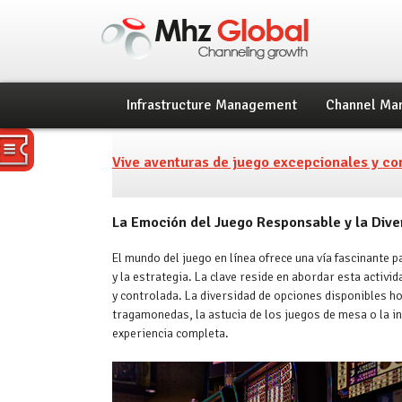
Infrastructure Management
Channel Ma
Vive aventuras de juego excepcionales y con
La Emoción del Juego Responsable y la Dive
El mundo del juego en línea ofrece una vía fascinante 
y la estrategia. La clave reside en abordar esta activ
y controlada. La diversidad de opciones disponibles ho
tragamonedas, la astucia de los juegos de mesa o la in
experiencia completa.