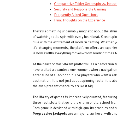
Comparative Table: Oceanspin vs. Indust
Security and Responsible Gaming
Frequently Asked Questions
Final Thoughts on the Experience
There’s something undeniably magnetic about the shimm
of watching reels spin with every heartbeat. Oceanspin
blue with the excitement of modern gaming. Whether yo
life-changing moments, the platform offers an experien
is how swiftly everything moves—from loading times t
At the heart of this vibrant platform lies a dedication 
have crafted a seamless environment where navigation i
adrenaline of a jackpot hit. For players who want a rel
destination. It is not just about spinning reels; it is 
the ever-present chance to strike it big.
The library of games is impressively curated, featuring 
three-reel slots that echo the charm of old-school frui
Each game is designed with high-quality graphics and s
Progressive jackpots
are a major draw here, with priz