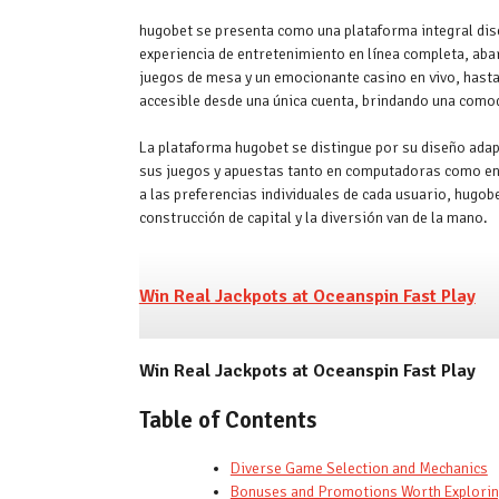
hugobet se presenta como una plataforma integral dis
experiencia de entretenimiento en línea completa, ab
juegos de mesa y un emocionante casino en vivo, hasta 
accesible desde una única cuenta, brindando una como
La plataforma hugobet se distingue por su diseño adap
sus juegos y apuestas tanto en computadoras como en 
a las preferencias individuales de cada usuario, hugob
construcción de capital y la diversión van de la mano.
Win Real Jackpots at Oceanspin Fast Play
Win Real Jackpots at Oceanspin Fast Play
Table of Contents
Diverse Game Selection and Mechanics
Bonuses and Promotions Worth Explori