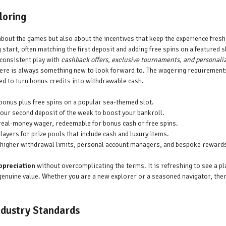
loring
about the games but also about the incentives that keep the experience fresh
start, often matching the first deposit and adding free spins on a featured s
 consistent play with
cashback offers, exclusive tournaments, and personali
here is always something new to look forward to. The wagering requirement
ed to turn bonus credits into withdrawable cash.
bonus plus free spins on a popular sea-themed slot.
your second deposit of the week to boost your bankroll.
real-money wager, redeemable for bonus cash or free spins.
ayers for prize pools that include cash and luxury items.
e higher withdrawal limits, personal account managers, and bespoke reward
ppreciation
without overcomplicating the terms. It is refreshing to see a p
 genuine value. Whether you are a new explorer or a seasoned navigator, ther
ndustry Standards