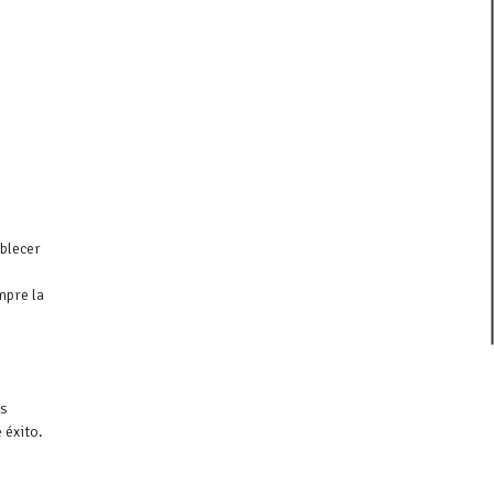
ablecer
mpre la
as
 éxito.